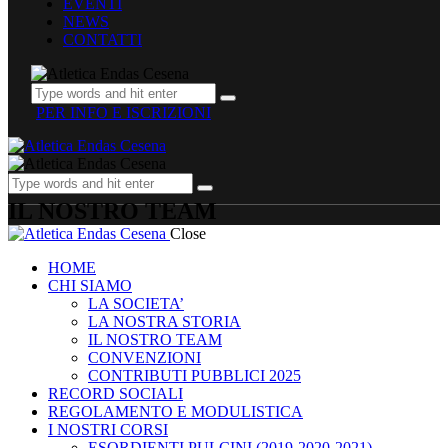
EVENTI
NEWS
CONTATTI
PER INFO E ISCRIZIONI
IL NOSTRO TEAM
Close
HOME
CHI SIAMO
LA SOCIETA’
LA NOSTRA STORIA
IL NOSTRO TEAM
CONVENZIONI
CONTRIBUTI PUBBLICI 2025
RECORD SOCIALI
REGOLAMENTO E MODULISTICA
I NOSTRI CORSI
ESORDIENTI PULCINI (2019-2020-2021)