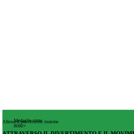
Medaglie vinte
Allenarsi per crescere insieme
8
0
8
0
+
ATTRAVERSO IL DIVERTIMENTO E IL MOVI