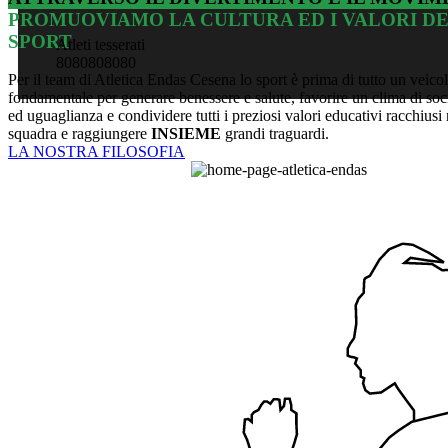
PROMUOVIAMO LA CULTURA ED I VALORI D
SPORT
Atleti tesserati
8
0
8
0
8
0
8
0
8
0
Per il team di Atletica Endas Cesena lo sport è prima di tutto un veico
fondamentale per generare benessere e salute, favorire un clima di soc
ed uguaglianza e condividere tutti i preziosi valori educativi racchiusi 
squadra e raggiungere
INSIEME
grandi traguardi.
LA NOSTRA FILOSOFIA