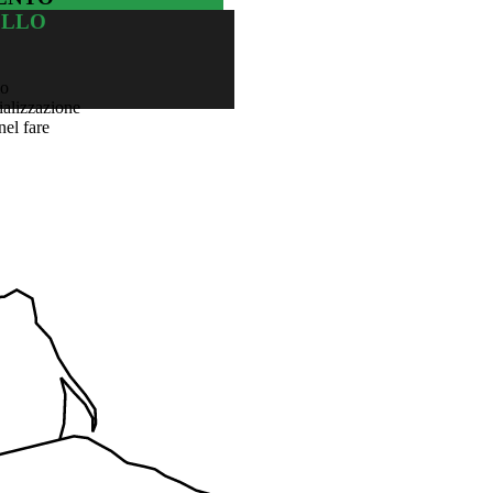
ELLO
lo
ializzazione
nel fare